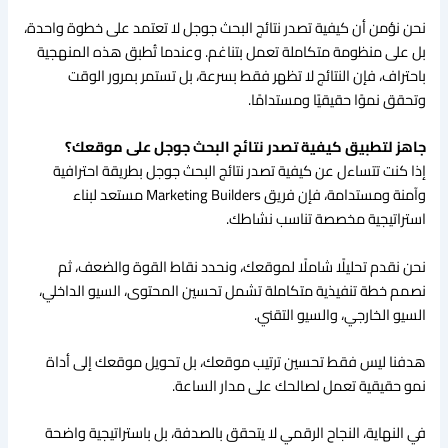
نحن نؤمن أن كيفية تصدر نتائج البحث جوجل لا تعتمد على خطوة واحدة،
بل على منظومة متكاملة تعمل بتناغم. وعندما تُطبق هذه المنهجية
باحتراف، فإن النتائج لا تظهر فقط بسرعة، بل تستمر بمرور الوقت
وتحقق نموًا حقيقيًا ومستدامًا.
جاهز لتطبيق كيفية تصدر نتائج البحث جوجل على موقعك؟
إذا كنت تتساءل عن كيفية تصدر نتائج البحث جوجل بطريقة احترافية
وآمنة ومستدامة، فإن فريق Marketing Builders مستعد لبناء
استراتيجية مخصصة تناسب نشاطك.
نحن نقدم تحليلًا شاملًا لموقعك، ونحدد نقاط القوة والضعف، ثم
نصمم خطة تنفيذية متكاملة تشمل تحسين المحتوى، السيو الداخلي،
السيو الخارجي، والسيو التقني.
هدفنا ليس فقط تحسين ترتيب موقعك، بل تحويل موقعك إلى أداة
نمو حقيقية تعمل لصالحك على مدار الساعة.
في النهاية، النجاح الرقمي لا يتحقق بالصدفة، بل باستراتيجية واضحة