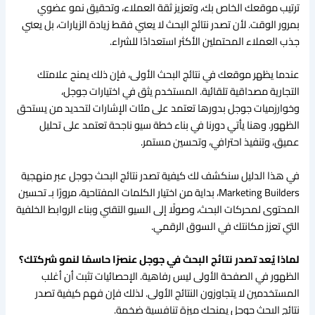
ترتيب موقعك الخاص بك، وتعزيز ثقة العملاء، وتحقيق نمو عضوي
بمرور الوقت. لأن تصدر نتائج البحث لا يعني فقط زيادة الزيارات، بل يعني
جذب العملاء المحتملين الأكثر استعدادًا للشراء.
عندما يظهر موقعك في نتائج البحث الأولى، فإن ذلك يمنح علامتك
التجارية مصداقية تلقائية. المستخدم يثق في اختيارات جوجل،
وخوارزميات جوجل بدورها تعتمد على مئات الإشارات لتحديد من يستحق
الظهور. وهنا يأتي دورنا في بناء خطة سيو ناجحة تعتمد على تحليل
عميق، وتنفيذ احترافي، وتحسين مستمر.
في هذا الدليل سنكشف لك كيفية تصدر نتائج البحث جوجل عبر منهجية
Marketing Builders، بداية من اختيار الكلمات المفتاحية، مرورًا بـ تحسين
المحتوى لمحركات البحث، وصولًا إلى السيو التقني وبناء الروابط الخلفية
التي تعزز مكانتك في السوق الرقمي.
لماذا يُعد تصدر نتائج البحث في جوجل عنصرًا حاسمًا لنمو شركتك؟
الظهور في الصفحة الأولى ليس رفاهية. الإحصائيات تثبت أن أغلب
المستخدمين لا يتجاوزون النتائج الأولى. لذلك فإن فهم كيفية تصدر
نتائج البحث جوجل يمنحك ميزة تنافسية ضخمة.