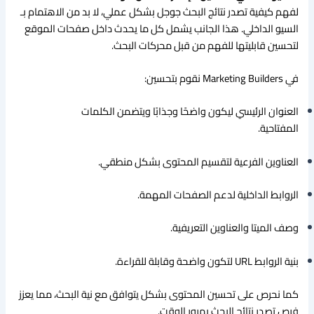
لفهم كيفية تصدر نتائج البحث جوجل بشكل عملي، لا بد من الاهتمام بـ
السيو الداخلي. هذا الجانب يشمل كل ما يحدث داخل صفحات الموقع
لتحسين قابليتها للفهم من قبل محركات البحث.
في Marketing Builders نقوم بتحسين:
العنوان الرئيسي ليكون واضحًا وجذابًا ويتضمن الكلمات
المفتاحية.
العناوين الفرعية لتقسيم المحتوى بشكل منطقي.
الروابط الداخلية لدعم الصفحات المهمة.
وصف الميتا والعناوين التعريفية.
بنية الروابط URL لتكون واضحة وقابلة للقراءة.
كما نحرص على تحسين المحتوى بشكل يتوافق مع نية البحث، مما يعزز
فرص تصدر نتائج البحث بمرور الوقت.