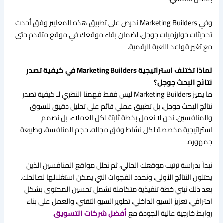
وفي Marketing Builders نحرص على تطبيق هذه المعايير وفق أحدث
تحديثات خوارزميات جوجل، لضمان بقاء موقعك في موقع متقدم حتى
مع تغير قواعد اللعبة الرقمية.
لماذا تختلف استراتيجية Marketing Builders في كيفية تصدر
نتائج البحث جوجل؟
ما يميز Marketing Builders ليس فقط فهمنا النظري لـ كيفية تصدر
نتائج البحث جوجل، بل تطبيق عملي قائم على تحليل دقيق للسوق
والمنافسين. نحن لا نعمل بخطة ثابتة لكل العملاء، بل نصمم
استراتيجية مخصصة لكل نشاط وفق مجاله، حجم المنافسة، وطبيعة
جمهوره.
نبدأ بدراسة ترتيب موقعك الحالي، ثم نحلل مواقع المنافسين الذين
يحتلون النتائج الأولى، ونحدد الفجوات التي يمكن استغلالها لصالحك.
بعد ذلك نبني خطة تنفيذية متكاملة تشمل تحسين المحتوى بشكل
احترافي، تعزيز السيو الداخلي، تطوير السيو التقني، والعمل على بناء
روابط خارجية عالية الجودة مع
أفضل شركات التسويق
.