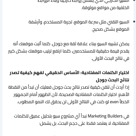
السيو الخارجي الذي يشمل روابط خارجية وبناء الروابط
الخلفية من مواقع موثوقة.
السيو التقني مثل سرعة الموقع، تجربة المستخدم، وأرشفة
الموقع بشكل صحيح.
يمكن تشبيه السيو ببناء علاقة ثقة مع جوجل. كلما أثبت موقعك أنه
يقدم قيمة حقيقية للمستخدمين، كلما ارتفع ترتيب موقعك بشكل كبير
في نتائج البحث الأولى.
اختيار الكلمات المفتاحية: الأساس الحقيقي لفهم كيفية تصدر
نتائج البحث جوجل
إذا أردت أن تتقن كيفية تصدر نتائج بحث جوجل فعليك أن تبدأ من النقطة
الأهم: اختيار الكلمات المفتاحية الصحيحة. لأن الظهور أمام الجمهور
الخطأ even لو كنت في النتائج الأولى لن يحقق لك النمو المطلوب.
في Marketing Builders نبدأ أي مشروع سيو بتحليل عميق للكلمات
المفتاحية، لا يعتمد فقط على حجم البحث، بل يشمل: