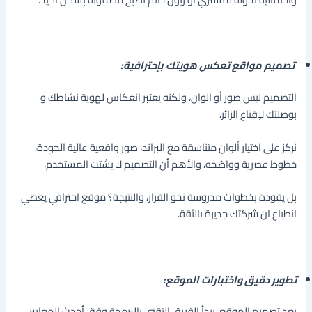
تصميم مواقع تعكس هويتك بإحترافية:
التصميم ليس صور أو الوان، ولكنه يعتبر انعكاس لهوية نشاطك و
بوصلتك لإقناع الزائر،
نركز على اختيار ألوان متناسقة مع البراند، صور واقعية عالية الجودة،
خطوط عصرية وواضحه، والأهم أن التصميم لا يشتت المستخدم،
بل يقودة بخطوات مدروسة نحو القرار، والنتيجة؟ موقع احترافي يعطي
انطباع ان شركتك جديرة بالثقة.
تطوير دقيق واختبارات الموقع:
بعد تصميم الموقع، يبدأ الفريق التقني بالبرمجة وفق أحدث المعايير،