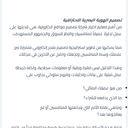
تصميم الهوية البصرية الاحترافية
من أهم معايير اختيار شركة تصميم مواقع الكترونية، هي قدرتها على
عمل تحليلاً عميقاً لمنافسيك والنظر للسوق والجمهور المستهدف،
مما يمكنها من تطوير استراتيجية تصميم متجر إلكتروني متميزة تبرز
علامتك وسط المنافسين وتجعلك واضح عن الآخرين في مجالك،
وهذا التحليل ليس فقرة ورقية أو معلومات سطحية، ولكنه خريطة
عمل مبنية على بيانات وتحليلات وفهم سلوكي يجاوب على:
من هو عميلك المثالي؟
ما الذي يدفعه للشراء؟
وماهي نقاط الألم التي يتجاهلها المنافسين أو لم
يعالجوها بعد؟
إجابة هذه الأسئلة بدقة ينتج عنها تجربة رقمية متكاملة تبدأ من اختيار