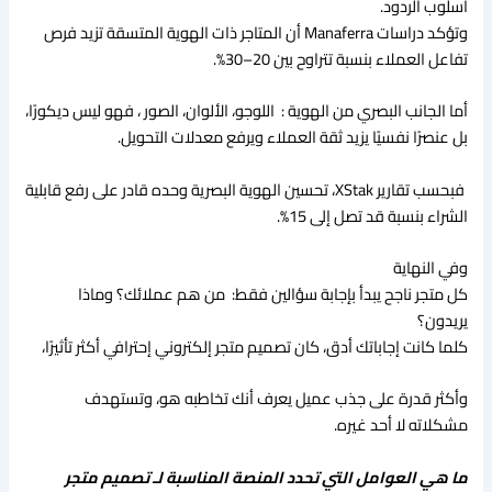
أسلوب الردود.
وتؤكد دراسات Manaferra أن المتاجر ذات الهوية المتسقة تزيد فرص
تفاعل العملاء بنسبة تتراوح بين 20–30%.
أما الجانب البصري من الهوية : اللوجو، الألوان، الصور ، فهو ليس ديكورًا،
بل عنصرًا نفسيًا يزيد ثقة العملاء ويرفع معدلات التحويل.
فبحسب تقارير XStak، تحسين الهوية البصرية وحده قادر على رفع قابلية
الشراء بنسبة قد تصل إلى 15%.
وفي النهاية
كل متجر ناجح يبدأ بإجابة سؤالين فقط: من هم عملائك؟ وماذا
يريدون؟
كلما كانت إجاباتك أدق، كان تصميم متجر إلكتروني إحترافي أكثر تأثيرًا،
وأكثر قدرة على جذب عميل يعرف أنك تخاطبه هو، وتستهدف
مشكلاته لا أحد غيره.
ما هي العوامل التي تحدد المنصة المناسبة لـ تصميم متجر