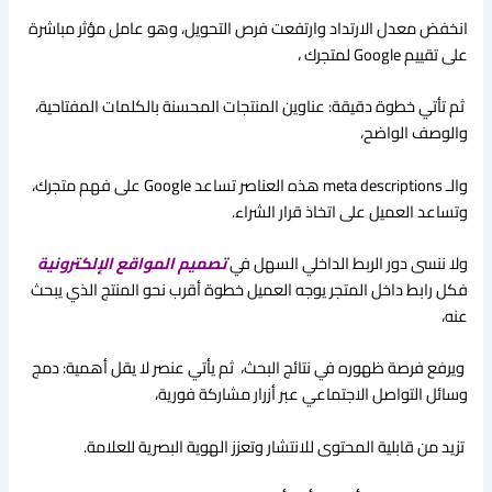
انخفض معدل الارتداد وارتفعت فرص التحويل، وهو عامل مؤثر مباشرة
على تقييم Google لمتجرك ،
ثم تأتي خطوة دقيقة: عناوين المنتجات المحسنة بالكلمات المفتاحية،
والوصف الواضح،
والـ meta descriptions هذه العناصر تساعد Google على فهم متجرك،
وتساعد العميل على اتخاذ قرار الشراء.
ولا ننسى دور الربط الداخلي السهل في
تصميم المواقع الإلكترونية
فكل رابط داخل المتجر يوجه العميل خطوة أقرب نحو المنتج الذي يبحث
عنه،
ويرفع فرصة ظهوره في نتائج البحث، ثم يأتي عنصر لا يقل أهمية: دمج
وسائل التواصل الاجتماعي عبر أزرار مشاركة فورية،
تزيد من قابلية المحتوى للانتشار وتعزز الهوية البصرية للعلامة.