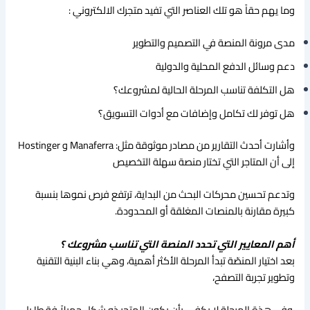
وما يهم حقاً هو تلك العناصر التي تفيد متجرك الالكتروني :
مدى مرونة المنصة في التصميم والتطوير
دعم وسائل الدفع المحلية والدولية
هل التكلفة تناسب المرحلة الحالية لمشروعك؟
هل توفر لك تكامل وإضافات مع أدوات التسويق؟
وأشارت أحدث التقارير من مصادر موثوقة مثل: Manaferra و Hostinger
إلى أن المتاجر التي تختار منصة سهلة التخصيص
وتدعم تحسين محركات البحث من البداية، ترتفع فرص نموها بنسبة
كبيرة مقارنة بالمنصات المغلقة أو المحدودة.
أهم المعايير التي تحدد المنصة التي تناسب مشروعك ؟
بعد اختيار المنصّة تبدأ المرحلة الأكثر أهمية، وهي بناء البنية التقنية
وتطوير تجربة التصفح،
وفي هذة المرحلة لا يكفي بأن يكون المتجر ذو شكل جميلاً فقط! بل