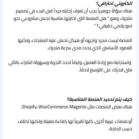
الكتروني احترافي؟
هناك سؤالاً جوهرياً يجب أن تعرف إجابته جيداً قبل البدء في تصميم
متجرك، وهو ” هل المنصة التي اخترتها مناسبة لحمل مشروعي نحو
نمو رقمي حقيقي؟ ”
المنصة ليست مجرد واجهه أو هيكل تحمل عليه المنتجات، ولكنها
العمود الأساسي الذي يحدد مدى سرعة متجرك،
واستجابته مع إرادة العميل، وايضاً تحدد التجربة وسهولة الشراء، بالتالي
متى قدرتك على التوسع لاحقاً.
كيف يتم تحديد المنصة المناسبة؟
هناك بعض المنصات مثل Shopify، WooCommerce، Magento،
أو منصات عربية أخرى، كلها تقريباً لها كفاءة معينة ولكنها تختلف
حسب الحاجة،