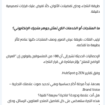
طريقة الشراء، وحتى تفضيلات الألوان، كلّا تفرض عليك قرارات تصميمية
دقيقة.
ما المنتجات أو الخدمات التي تمثل جوهر متجرك الإلكتروني؟
ترتيب الفئات، طريقة عرض الصور، وصف المنتجات كلها عناصر تتأثر
بطبيعة ما تقدّمه،
الإحصائيات الحديثة تشير إلى أن 88٪ من المتسوقين يقولون إن “العرض
الواضح للمنتج” يؤثر مباشرة في قرار الشراء،
وفق تقارير ZEN و HubSpot.
بعدها، تبدأ مرحلة أكثر حساسية وهي تحديد صوت علامتك التجارية –
Brand Voice.
هل أنت علامة ودودة؟ فاخرة؟ سريعة؟ تقنية؟
هذه النبرة ستنعكس على كل تفاصيل المتجر: العناوين، الرسائل، وحتى