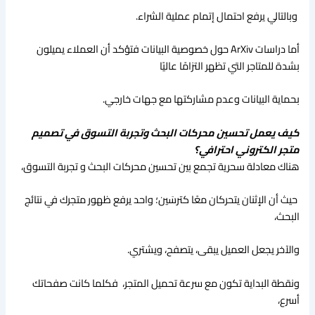
وبالتالي يرفع احتمال إتمام عملية الشراء.
أما دراسات ArXiv حول خصوصية البيانات فتؤكد أن العملاء يميلون
بشدة للمتاجر التي تظهر التزامًا عاليًا
بحماية البيانات وعدم مشاركتها مع جهات خارجي.
كيف يعمل تحسين محركات البحث وتجربة التسوق في تصميم
متجر الكتروني احترافي؟
هناك معادلة سحرية تجمع بين تحسين محركات البحث و تجربة التسوق،
حيث أن الإثنان يتحركان معًا كترسَين؛ واحد يرفع ظهور متجرك في نتائج
البحث،
والآخر يجعل العميل يبقى، يتصفح، ويشتري.
ونقطة البداية تكون مع سرعة تحميل المتجر، فكلما كانت صفحاتك
أسرع،