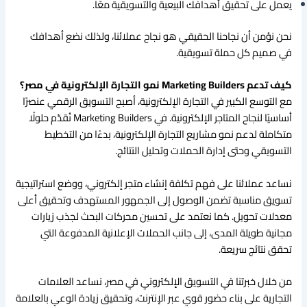
يعمل على تحقيق أهدافك البيعية والتسويقية معًا.
نحن نؤمن أن نجاحنا الحقيقي هو نجاح عملائنا، ولذلك نضع أهدافك
في صميم كل حملة تسويقية.
كيف تدعم Marketing Builders نمو التجارة الإلكترونية في مصر؟
مع التوسع الكبير في التجارة الإلكترونية، أصبح التسويق الرقمي عنصرًا
أساسيًا لنجاح المتاجر الإلكترونية. في Marketing Builders نُقدّم حلولًا
متكاملة لدعم نمو مشاريع التجارة الإلكترونية، بدءًا من التخطيط
التسويقي وحتى إدارة الحملات وتحليل النتائج.
نساعد عملائنا على فهم تكلفة إنشاء متجر إلكتروني، ووضع استراتيجية
تسويق مناسبة تضمن الوصول إلى الجمهور المستهدف وتحقيق أعلى
معدلات تحويل. كما نعتمد على تحسين محركات البحث لجذب زيارات
مجانية طويلة المدى، إلى جانب الحملات الإعلانية المدفوعة التي
تحقق نتائج سريعة.
من خلال خبرتنا في التسويق الإلكتروني في مصر، نساعد العلامات
التجارية على بناء حضور قوي عبر الإنترنت، وتحقيق زيادة الوعي بالعلامة